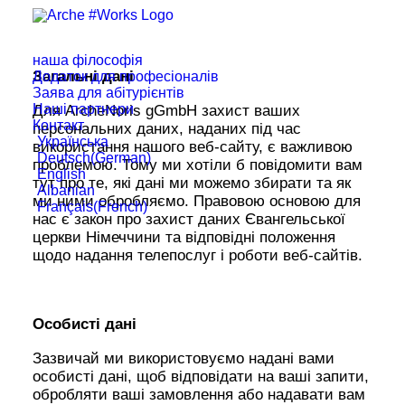
наша філософія
Загальні дані
Додаток для професіоналів
Заява для абітурієнтів
Наші партнери
Для ArcheNoris gGmbH захист ваших
Контакт
персональних даних, наданих під час
Українська
використання нашого веб-сайту, є важливою
Deutsch
(
German
)
проблемою. Тому ми хотіли б повідомити вам
English
тут про те, які дані ми можемо збирати та як
Albanian
ми ними обробляємо. Правовою основою для
Français
(
French
)
нас є закон про захист даних Євангельської
церкви Німеччини та відповідні положення
щодо надання телепослуг і роботи веб-сайтів.
Особисті дані
Зазвичай ми використовуємо надані вами
особисті дані, щоб відповідати на ваші запити,
обробляти ваші замовлення або надавати вам