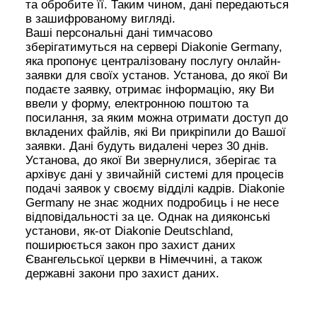
та обробите її. Таким чином, дані передаються
в зашифрованому вигляді.
Ваші персональні дані тимчасово
зберігатимуться на сервері Diakonie Germany,
яка пропонує централізовану послугу онлайн-
заявки для своїх установ. Установа, до якої Ви
подаєте заявку, отримає інформацію, яку Ви
ввели у форму, електронною поштою та
посилання, за яким можна отримати доступ до
вкладених файлів, які Ви прикріпили до Вашої
заявки. Дані будуть видалені через 30 днів.
Установа, до якої Ви звернулися, зберігає та
архівує дані у звичайній системі для процесів
подачі заявок у своєму відділі кадрів. Diakonie
Germany не знає жодних подробиць і не несе
відповідальності за це. Однак на дияконські
установи, як-от Diakonie Deutschland,
поширюється закон про захист даних
Євангельської церкви в Німеччині, а також
державні закони про захист даних.