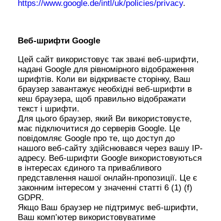
https://www.google.de/intl/uk/policies/privacy
.
Веб-шрифти Google
Цей сайт використовує так звані веб-шрифти,
надані Google для рівномірного відображення
шрифтів. Коли ви відкриваєте сторінку, Ваш
браузер завантажує необхідні веб-шрифти в
кеш браузера, щоб правильно відображати
текст і шрифти.
Для цього браузер, який Ви використовуєте,
має підключитися до серверів Google. Це
повідомляє Google про те, що доступ до
нашого веб-сайту здійснювався через вашу IP-
адресу. Веб-шрифти Google використовуються
в інтересах єдиного та привабливого
представлення нашої онлайн-пропозиції. Це є
законним інтересом у значенні статті 6 (1) (f)
GDPR.
Якщо Ваш браузер не підтримує веб-шрифти,
Ваш комп’ютер використовуватиме