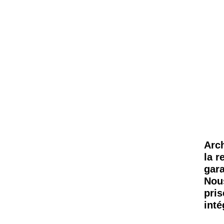
Arch
la r
gara
Nou
pris
inté