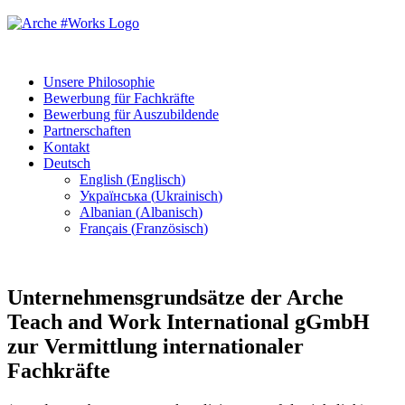
Unsere Philosophie
Bewerbung für Fachkräfte
Bewerbung für Auszubildende
Partnerschaften
Kontakt
Deutsch
English
(
Englisch
)
Українська
(
Ukrainisch
)
Albanian
(
Albanisch
)
Français
(
Französisch
)
Unternehmensgrundsätze der Arche
Teach and Work International gGmbH
zur Vermittlung internationaler
Fachkräfte