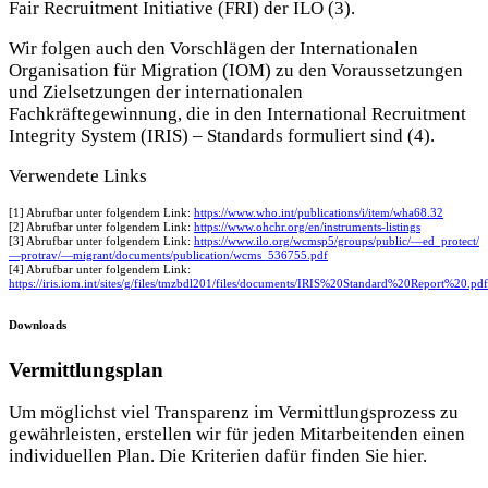
Fair Recruitment Initiative (FRI) der ILO (3).
Wir folgen auch den Vorschlägen der Internationalen
Organisation für Migration (IOM) zu den Voraussetzungen
und Zielsetzungen der internationalen
Fachkräftegewinnung, die in den International Recruitment
Integrity System (IRIS) – Standards formuliert sind (4).
Verwendete Links
[1] Abrufbar unter folgendem Link:
https://www.who.int/publications/i/item/wha68.32
[2] Abrufbar unter folgendem Link:
https://www.ohchr.org/en/instruments-listings
[3] Abrufbar unter folgendem Link:
https://www.ilo.org/wcmsp5/groups/public/—ed_protect/
—protrav/—migrant/documents/publication/wcms_536755.pdf
[4] Abrufbar unter folgendem Link:
https://iris.iom.int/sites/g/files/tmzbdl201/files/documents/IRIS%20Standard%20Report%20.pdf
Downloads
Vermittlungsplan
Um möglichst viel Transparenz im Vermittlungsprozess zu
gewährleisten, erstellen wir für jeden Mitarbeitenden einen
individuellen Plan. Die Kriterien dafür finden Sie hier.