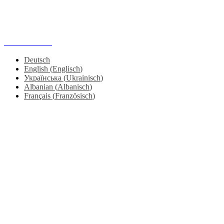
Arche Teach and Work International gGmbH
Moskauer Ring 1 • 97084 Würzburg
IMPRESSUM
|
DATENSCHUTZERKLÄRUNG
Deutsch
English
(
Englisch
)
Українська
(
Ukrainisch
)
Albanian
(
Albanisch
)
Français
(
Französisch
)